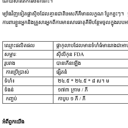
ដោយសារតែការរចនានោះ។
ម្យ៉ាងវិញទៀតផ្លាស្ទិចដែលគ្មានជាតិអេសភីគឺមានលក្ខណៈប្លែកខ្លះៗ។ 
ការពារខ្លួនអ្នកនិងគ្រួសារអ្នកពីការមានសារធាតុគីមីបន្ថែមចូលក្នុងរប
ឈ្មោះ​ផលិតផល
ផ្កាកុលាបដែលមានទំហំធំមានរាងជាអាហា
សម្ភារៈ
ស៊ីលីកុន FDA
រូបរាង
បានកើនឡើង
ការប្រើប្រាស់
ផ្សិតនំ
ទំហំ៖
២៤.៥ * ២៤.៥ * ៨ ស។ ម
ទំងន់
១៧៣ ក្រាម / ភី
កញ្ចប់
កាបូប ១ ភី / ភី
អំពី​ពួក​យើង