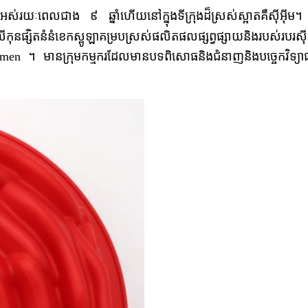
ង្កើតឡើងអស់រយៈពេលជាង ៩ ឆ្នាំហើយនៅក្នុងទីក្រុងដ៏ស្រស់ស្អាតគឺស
ុនផ្សិតនំនំខេកស្ពូឡាគម្របស្រស់ផលិតផលផ្សព្វផ្សាយនិងរបស់របរស
 ។ មានក្រុមកម្មករដែលមានបទពិសោធនិងជំនាញនិងបច្ចេកវិទ្យាផលិ