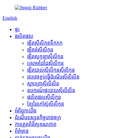
English
ផ្ទះ
ផលិតផល
ផ្សិតស៊ីលីកុនទឹកកក
ផ្សិតនំស៊ីលីកុន
ផ្សិតសូកូឡាស៊ីលីកុន
ស្រោមដៃដៃស៊ីលីកុន
ផ្សិតបាល់ស៊ីលីកុនស៊ីលីកុន
ដបវេចខ្ចប់ធ្វើដំណើរស៊ីលីលីន
ស្លាបព្រាស៊ីលីលីន
ឧបករណ៍ផ្ទះបាយស៊ីលីលីន
ផលិតផលស៊ីលីកូន
ខ្សែដៃកៅស៊ូស៊ីលីកុន
អំពី​ពួក​យើង
ដំណើរទស្សនកិច្ចរោងចក្រ
ការត្រួតពិនិត្យគុណភាព
ព័ត៌មាន
ទាក់ទង​មក​ពួក​យើង