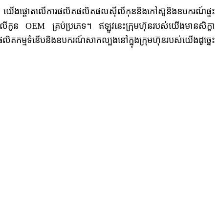
៊ីអ៊ីម។ យើងផ្តោតលើការផលិតផលិតផលស៊ីលីកុននិងកៅស៊ូនិងឧបករណ៍ផ្ទះ
៊ីលីកូន OEM គ្រប់ប្រភេទ។ ឥឡូវនេះក្រុមហ៊ុនរបស់យើងមានសិក្ខា
តកម្មទំនើបនិងឧបករណ៍សាកល្បងនៅក្នុងក្រុមហ៊ុនរបស់យើងដូច្នេះ