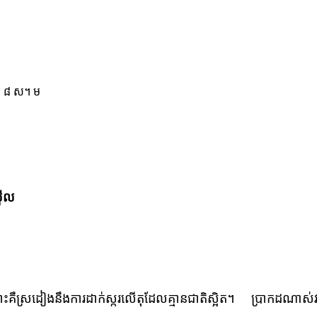
* ៨ ស។ ម
៊ីល
គឺស្រដៀងនឹងការដាក់ស្ករលើតុដែលគ្មានជាតិស្អិត។ ប្រាកដណាស់វាពិ