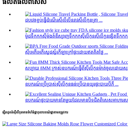
ផលិតផល​ពិសេស
ដបវេចខ្ចប់ធ្វើដំណើរស៊ីលីលីនរាវស៊ីលីកុនត្រា ...
ម៉ូដទឹកកកស៊ីម៉ងត៍ឌីស្សាញទឹកកកស៊ីលីកុនស៊ីលីកូនផ្សិតទឹកកក 
ស៊ីអេភីអេភីស្ពេដស្ព័រកីឡាក្រៅផ្ទះដោយឥតគិតថ្លៃ ...
សប្បាយ 8MM ក្រាស់ឧបករណ៍ធ្វើពីស៊ីលីកុនម៉ាត់ចូលដោយសុវត្
ឧបករណ៍ប្រើប្រាស់ស៊ីលីកុនធន់ប្រើបានយូរផ្ទះបាយបីភី ...
ឧបករណ៍ផ្ទះបាយមានតែមួយដែលមានបិទជិតពិសេសអាហារសត្វ
ផ្សិតដុតនំស៊ីលីកុនមានទំហំធំផ្កាកុលាបពណ៌ផ្កាតាមតម្រូវការ