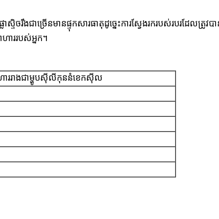
ផ្លាស្ទិចរឹងជាច្រើនមានផ្ទុកសារធាតុដូច្នេះការស្វែងរករបស់របរដែលត្រ
បអាហាររបស់អ្នក។
ររាងជាម្ហូបស៊ីលីកុននំខេកស៊ីល