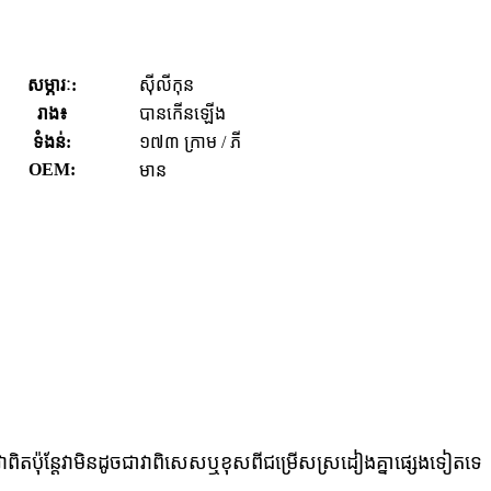
សម្ភារៈ:
ស៊ីលីកុន
រាង៖
បានកើនឡើង
ទំងន់:
១៧៣ ក្រាម / ភី
OEM:
មាន
តប៉ុន្តែវាមិនដូចជាវាពិសេសឬខុសពីជម្រើសស្រដៀងគ្នាផ្សេងទៀតទេ