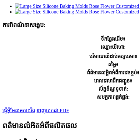
ការពិពណ៌នាសង្ខេប:
ទីកន្លែងដើម៖
ឈ្មោះ​យីហោ:
បរិមាណលំដាប់អប្បបរមា៖
តម្លៃ៖
ព័ត៌មានលម្អិតអំពីការវេចខ្ចប់៖
ពេលវេលាដឹកជញ្ជូន៖
ល័ក្ខខ័ណ្ឌ​ទូទាត់:
សមត្ថភាពផ្គត់ផ្គង់:
ផ្ញើអ៊ីមែលមកយើង
ទាញយកជា PDF
ពត៌មានលំអិតអំពីផលិតផល