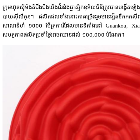
ក្រុមហ៊ុនស៊ីម៉ងត៍ជីងជីងឃីងជ័រនិងប្លាស្ទិកខូអិលធីឌីត្រូវបានប
បាយស៊ីលីកុន។ ផលិតផលទាំងនោះភាគច្រើនរួមមានផ្សិតទឹកកកស៊ីលីក
សាលាទំហំ ១០០០ ម៉ែត្រការ៉េដែលមានទីតាំងនៅ Guankou, Xiamen
សមត្ថភាពផលិតប្រចាំថ្ងៃអាចឈានដល់ ១០០,០០០ បំណែក។