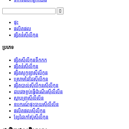
ផ្ទះ
ផលិតផល
ផ្សិតនំស៊ីលីកុន
ប្រភេទ
ផ្សិតស៊ីលីកុនទឹកកក
ផ្សិតនំស៊ីលីកុន
ផ្សិតសូកូឡាស៊ីលីកុន
ស្រោមដៃដៃស៊ីលីកុន
ផ្សិតបាល់ស៊ីលីកុនស៊ីលីកុន
ដបវេចខ្ចប់ធ្វើដំណើរស៊ីលីលីន
ស្លាបព្រាស៊ីលីលីន
ឧបករណ៍ផ្ទះបាយស៊ីលីលីន
ផលិតផលស៊ីលីកូន
ខ្សែដៃកៅស៊ូស៊ីលីកុន