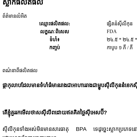
ស្លាកផលិតផល
ព័ត៌មានលំអិត
ឈ្មោះ​ផលិតផល:
ផ្សិតនំស៊ីលីកុន
FDA
លក្ខណៈពិសេស
ទំហំ៖
២៤.៥ * ២៤.៥ 
កញ្ចប់
កាបូប ១ ភី / ភី
ពណ៌នា​ពី​ផលិតផល
ផ្កាកុលាបដែលមានទំហំធំមានរាងជាអាហាររាងជាម្ហូបស៊ីលីកុននំខេកស
តើខ្ញុំគួររកមើលថាសស៊ីលីពដោយឥតគិតថ្លៃស៊ីអេសប៊ី?
ស៊ីលីកុនទាំងអស់មិនមានសារធាតុ BPA ទេដូច្នេះស្លាកប្រភេទនោះ