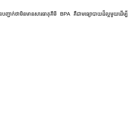
ូវបានបញ្ជាក់ថាមិនមានសារធាតុគីមី BPA គឺជាមធ្យោបាយដ៏ល្អមួយដើម្បី