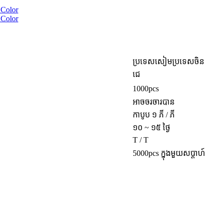
ប្រទេសសៀមប្រទេសចិន
ជេ
1000pcs
អាចចរចារបាន
កាបូប ១ ភី / ភី
១០ ~ ១៥ ថ្ងៃ
T / T
5000pcs ក្នុងមួយសប្តាហ៍